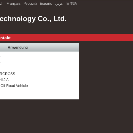
ch
Français
Русский
Españo
عربي
日本語
chnology Co., Ltd.
ntakt
Anwendung
8
8
IRCROSS
I JIA
 Off-Road Vehicle