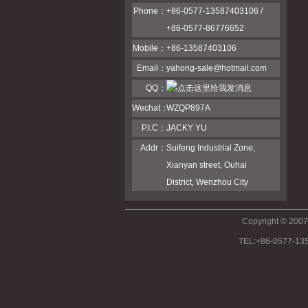
Phone：
+86-0577-13587403106 /
+86-0577-86776652
Mobile：
+86-13587403106
Email：
yahong-sale@hotmail.com
QQ：
Wechat：
WZQP897A
P.I.C：
JACKY YU
Addr：
Suifeng Industrial Zone,
Xianyan street, Ouhai
District, Wenzhou City
Copyright © 2007
TEL:+86-0577-135