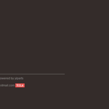
.powered by
yiparts
otmail.com
51La