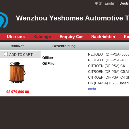
中文
English
Deuts
Wenzhou Yeshomes Automotive Te
Über uns
Kataloge
Enquiry Car
Nachrichten
Ko
Bild/Ref.
Beschreibung
PEUGEOT (DF-PSA)
500
ADD TO CART
Ölfilter
PEUGEOT (DF-PSA)
400
Oil Filter
CITROEN (DF-PSA)
C6
CITROEN (DF-PSA)
C5 A
CITROEN (DF-PSA)
C4 SH
DS (CAPSA)
DS 6 Closed
mehr...
98 079 890 80