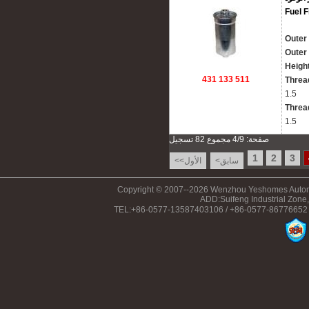
Fuel F
Outer
Outer
Heigh
431 133 511
Threa
1.5
Thread
1.5
صفحة: 4/9 مجموع 82 تسجيل
1
2
3
<سابق
<<الأول
Copyright © 2007--2026 Wenzhou Yeshomes Automo
ADD:Suifeng Industrial Zone,
TEL:+86-0577-13587403106 / +86-0577-86776652