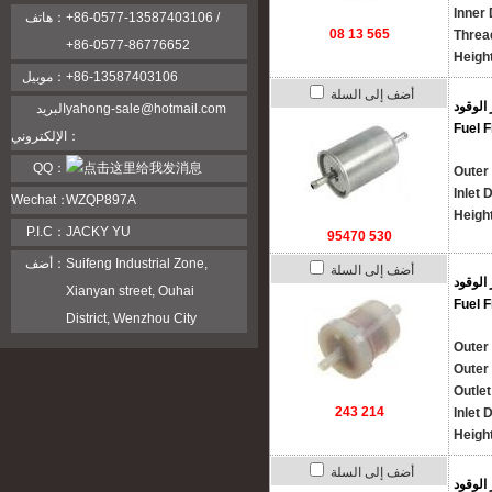
Inner
هاتف：
+86-0577-13587403106 /
08 13 565
Threa
+86-0577-86776652
Heigh
موبيل：
+86-13587403106
أضف إلى السلة
 الوقود
البريد
yahong-sale@hotmail.com
Fuel F
الإلكتروني：
QQ：
Outer
Inlet 
Wechat：
WZQP897A
Heigh
P.I.C：
JACKY YU
95470 530
أضف：
Suifeng Industrial Zone,
أضف إلى السلة
 الوقود
Xianyan street, Ouhai
Fuel F
District, Wenzhou City
Outer
Outer
Outle
243 214
Inlet 
Heigh
أضف إلى السلة
 الوقود