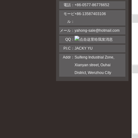
電話：
+86-0577-86776652
モービ
+86-13587403106
ル：
メール：
yahong-sale@hotmail.com
QQ：
P.I.C：
JACKY YU
Addr：
Suifeng Industrial Zone,
Xianyan street, Ouhai
District, Wenzhou City