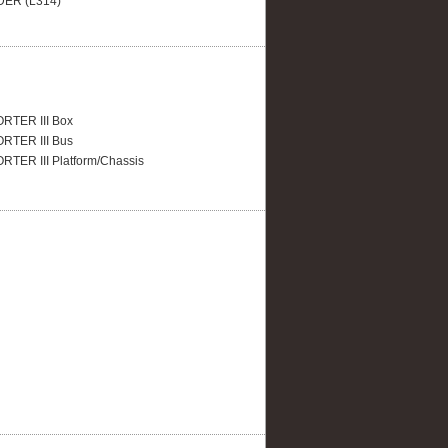
ER (L314)
TER III Box
TER III Bus
TER III Platform/Chassis