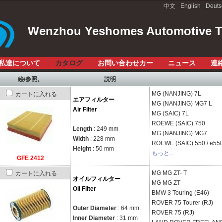
中文
English
Deuts
Wenzhou Yeshomes Automotive Te
私達について
カタログ
お問い合わせカー
ニュース
連
絵/参照。
説明
MG (NANJING)
7L
カートに入れる
エアフィルター
MG (NANJING)
MG7 L
Air Filter
MG (SAIC)
7L
ROEWE (SAIC)
750
Length
: 249 mm
MG (NANJING)
MG7
Width
: 228 mm
ROEWE (SAIC)
550 / e55
Height
: 50 mm
もっと...
GFE 2412
MG
MG ZT- T
カートに入れる
オイルフィルター
MG
MG ZT
Oil Filter
BMW
3 Touring (E46)
ROVER
75 Tourer (RJ)
Outer Diameter
: 64 mm
ROVER
75 (RJ)
Inner Diameter
: 31 mm