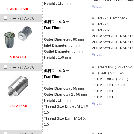
LAND ROVER
FREELAND
Height
: 115 mm
もっと...
LRF100150L
MG
MG ZS Hatchback
カートに入れる
燃料フィルター
MG
MG ZS
Fuel Filter
MG
MG ZR
VOLKSWAGEN
TRANSPOR
Outer Diameter
: 80 mm
VOLKSWAGEN
TRANSPOR
Inlet Diameter
: 8 mm
VOLKSWAGEN
TRANSPOR
Outlet Diameter
: 8 mm
もっと...
5 024 861
Height
: 150 mm
MG (NANJING)
MG3 SW
カートに入れる
燃料フィルター
MG (SAIC)
MG3 SW
Fuel Filter
LOTUS
EXIGE (SCC_)
LOTUS
ELISE 340 R
Outer Diameter
: 55 mm
LOTUS
ELISE
Outer Diameter 1
: 56 mm
LOTUS
ELISE
Height
: 114 mm
もっと...
2512 1150
Thread Size Entry
: M 14 X
1.5
Thread Size Exit
: M 14 X
1.5